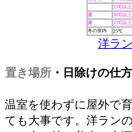
25℃以上
夏
30℃以上
夏
35℃以上
冬の室内
25℃
洋ラ
置き場所
・日除けの仕
温室を使わずに屋外で
ても大事です。洋ラン