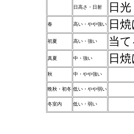
日光
日高さ・日射
日焼
春
高い・やや強い
当て
初夏
高い・強い
日焼
真夏
中・強い
秋
中・やや強い
晩秋・初冬
低い・やや弱い
冬室内
低い・弱い