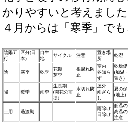
かりやすいと考えました
４月からは「寒季」でも
陰陽五
区分(日
自生
置き場
サイクル
注意
乾湿
行
本)
地
所
室内
乾燥促
花期
根腐れ防
陰
寒季
乾季
冬知ら
(加温
芽季
止
ず
置き)
生長期
屋外
水切れ防
夏の保
陽
暖季
雨季
(開花の前
雨ざら
止
(地上)
提)
し
低温の
雨除け
土用
過渡期
高温の
日除け
注意