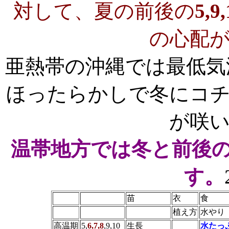
対して、夏の前後の
5,
の心配
亜熱帯の沖縄では最低気
ほったらかしで冬にコ
が咲
温帯地方では冬と前後の
す。
苗
衣
食
植え方
水やり
高温期
5,
6,7,8
,9,10
生長
水たっ