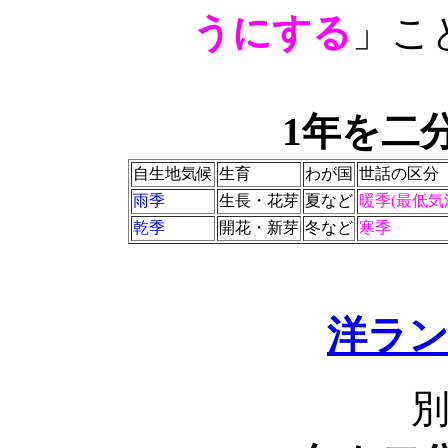
うにする
」こ
1年を二
自生地気候
生育
わが国
世話の区分
雨季
生長・花芽
夏など
暖季(最低気
乾季
開花・新芽
冬など
寒季
洋ラ